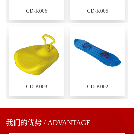
CD-K006
CD-K005
CD-K003
CD-K002
我们的优势 / ADVANTAGE