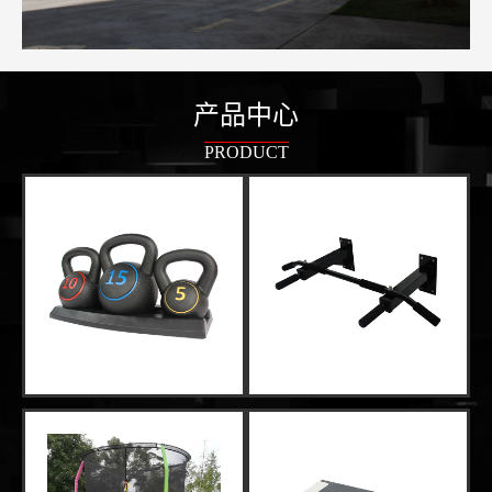
产品中心
PRODUCT