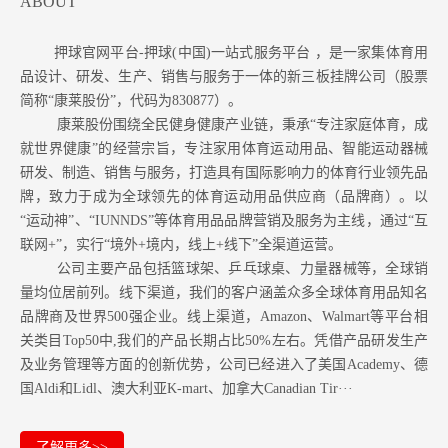
ABOUT
押球官网平台-押球(中国)一站式服务平台 ，是一家集体育用
品设计、研发、生产、销售与服务于一体的新三板挂牌公司（股票
简称“康莱股份”，代码为830877）。
康莱股份围绕全民健身健康产业链，秉承“专注家庭体育，成
就世界健康”的经营宗旨，专注家用体育运动用品、智能运动器械
研发、制造、销售与服务，打造具有国际影响力的体育行业领先品
牌，致力于成为全球领先的体育运动用品供应商（品牌商）。以
“运动神”、“IUNNDS”等体育用品品牌营销及服务为主线，通过“互
联网+”，实行“境外+境内，线上+线下”全渠道运营。
公司主要产品包括篮球架、乒乓球桌、力量器械等，全球销
量均位居前列。
线下渠道，我们的客户涵盖众多全球体育用品知名
品牌商及世界500强企业。
线上渠道，Amazon
、Walmart等
平台相
关类目Top50中,我们的产品长期占比50%左右。凭借产品研发生产
及业务管理等方面的创新优势，公司已经进入了美国Academy、德
国Aldi和Lidl、澳大利亚K-mart、加拿大Canadian Tir···
了解更多>>