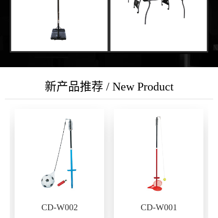
新产品推荐 / New Product
CD-W002
CD-W001